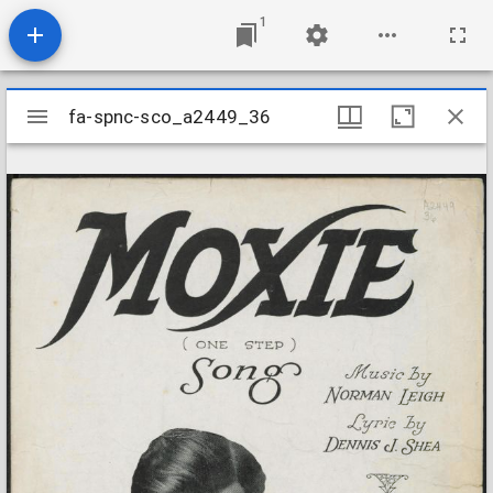
1
Mirador
fa-spnc-sco_a2449_36
fa-spnc-sco_a2449_36
viewer