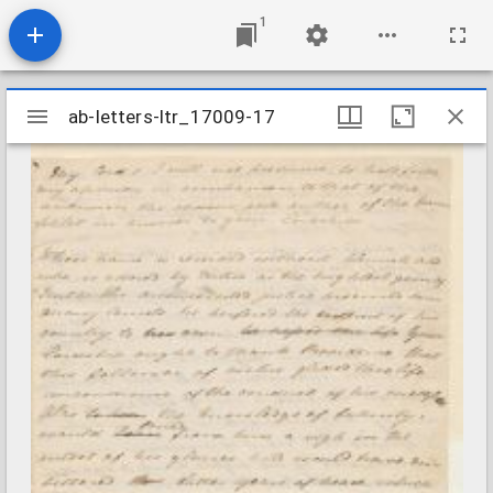
1
Mirador
ab-letters-ltr_17009-17
ab-letters-ltr_17009-17
viewer