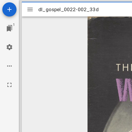
Mirador
dl_gospel_0022-002_33d
dl_gospel_0022-002_33d
viewer
1