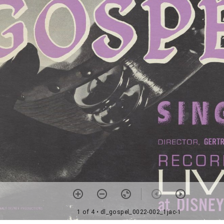
1 of 4
• dl_gospel_0022-002_1jac-1