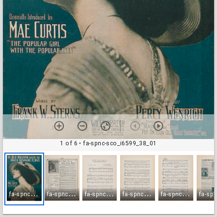
1 of 6
• fa-spnc-sco_i6599_38_01
f
a-spnc-sco_i6599_38_01
f
a-spnc-sco_i6599_38_02
f
a-spnc-sco_i6599_38_03
f
a-spnc-sco_i6599_38_04
f
a-spnc-sco_i6599_38_05